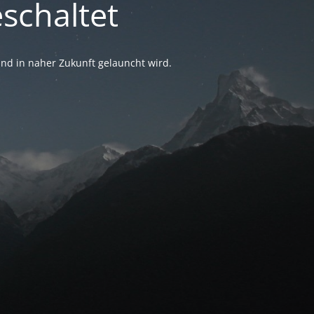
schaltet
nd in naher Zukunft gelauncht wird.