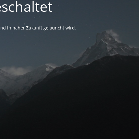
schaltet
nd in naher Zukunft gelauncht wird.