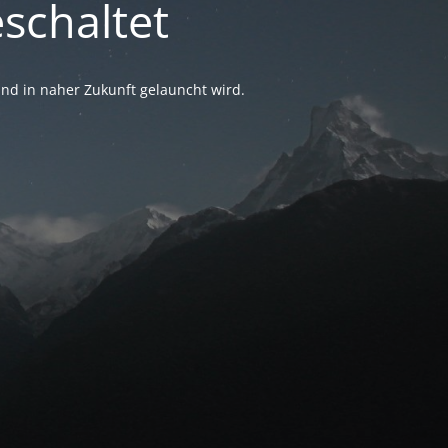
schaltet
nd in naher Zukunft gelauncht wird.